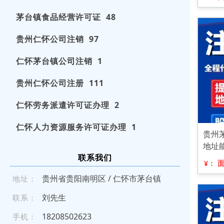
茅台镇食品经营许可证 48
贵州仁怀公司注销 97
仁怀茅台镇公司注销 1
贵州仁怀公司注册 111
仁怀劳务派遣许可证办理 2
仁怀人力资源服务许可证办理 1
贵州
地址
联系我们
¥：
贵州省贵阳南明区 / 仁怀市茅台镇
地址：
刘先生
联系：
18 2 08 502 62 3
手机：