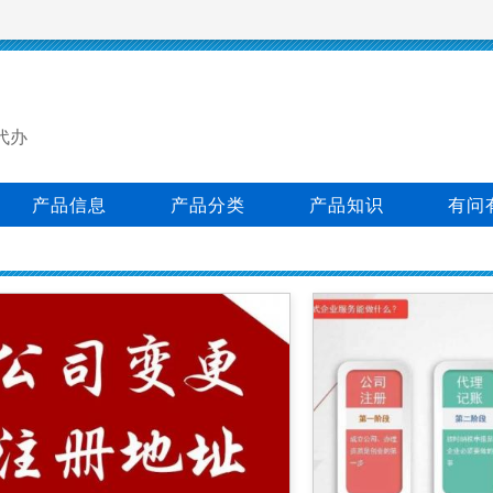
代办
产品信息
产品分类
产品知识
有问