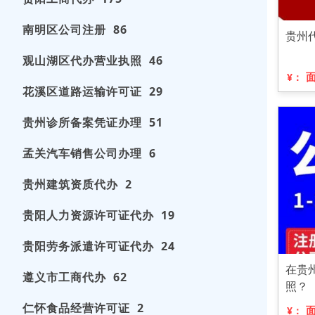
南明区公司注册 86
贵州
观山湖区代办营业执照 46
¥：
花溪区道路运输许可证 29
贵州诊所备案凭证办理 51
孟关汽车销售公司办理 6
贵州建筑资质代办 2
贵阳人力资源许可证代办 19
贵阳劳务派遣许可证代办 24
在贵
遵义市工商代办 62
照？
仁怀食品经营许可证 2
¥：