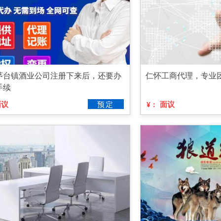
茅台镇酒业公司注册下来后，还要办
仁怀工商代理，专业
手续
面议
预定
面议
¥：