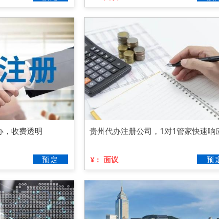
办，收费透明
贵州代办注册公司，1对1管家快速响
预定
面议
预
¥：