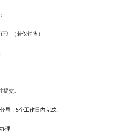
：
可证》（若仅销售）；
。
重并提交。
镇分局，5个工作日内完成。
点办理。